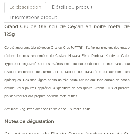
La description
Détails du produit
Informations produit
Grand Cru de thé noir de Ceylan en boîte métal de
125g
Ce thé appartient à la sélection Grands Crus
WATTE - Series
qui provient des quatre
régions les plus renommées de Ceylan -Nuwara Eliya, Dimbula, Kandy et Galle.
Typicité et singularité sont les maîtres mots de cette sélection de thés rares, qui
révèlent en fonction des terroirs et de l'altitude des caractères qui leur sont bien
spécifiques. Des thés légers et fins de très haute altitude aux thés corsés de basse
altitude, vous pourrez apprécier la spécificité de ces quatre Grands Crus et prendre
plaisir à réaliser vos propres accords mets et thés.
Astuces: Dégustez ces thés rares dans un verre à vin.
Notes de dégustation
Ce thé provient de l’île de Ceylan (ancien nom du Sri