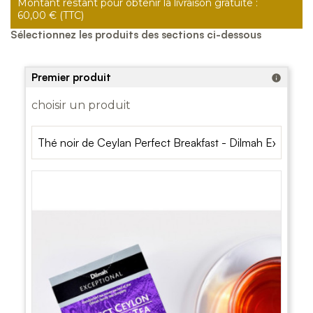
Montant restant pour obtenir la livraison gratuite :
60,00 € (TTC)
Sélectionnez les produits des sections ci-dessous
Premier produit
info
choisir un produit