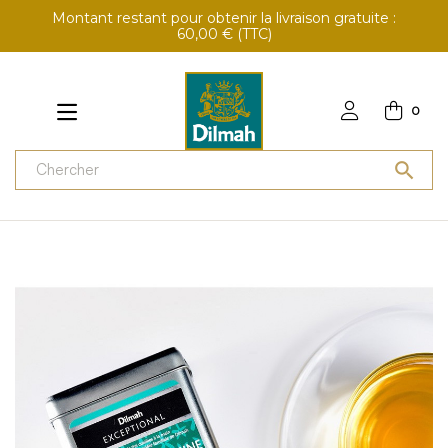
Montant restant pour obtenir la livraison gratuite :
60,00 € (TTC)
0
search