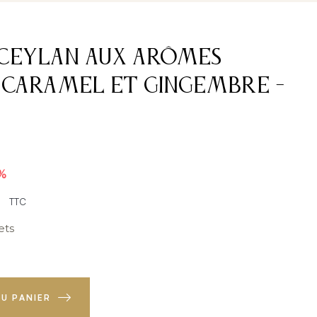
 Ceylan aux arômes
 caramel et gingembre -
0%
TTC
ets
U PANIER