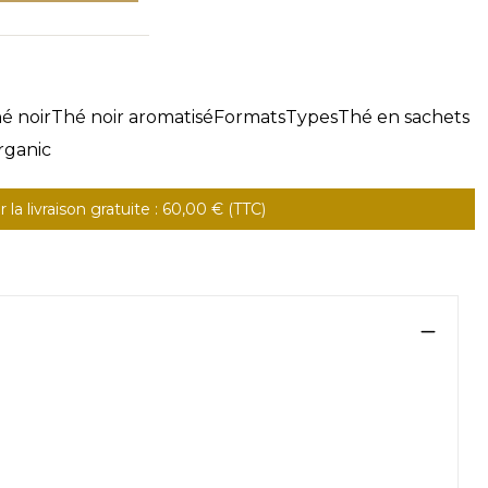
é noir
Thé noir aromatisé
Formats
Types
Thé en sachets
rganic
la livraison gratuite : 60,00 € (TTC)