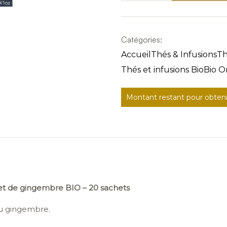
Catégories:
Accueil
Thés & Infusions
Th
Thés et infusions Bio
Bio O
Montant restant pour obtenir 
et de gingembre BIO – 20 sachets
au gingembre.