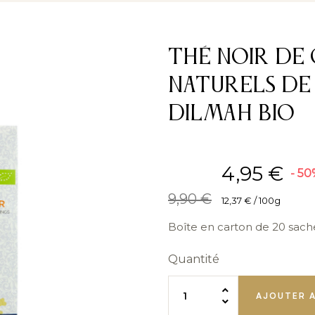
Thé noir de
naturels de
Dilmah BIO
4,95 €
- 5
9,90 €
12,37 € / 100g
Boîte en carton de 20 sach
Quantité
AJOUTER A