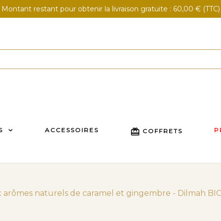
Montant restant pour obtenir la livraison gratuite : 60,00 € (TTC)
S
ACCESSOIRES
P
card_giftcard
COFFRETS
x arômes naturels de caramel et gingembre - Dilmah BI